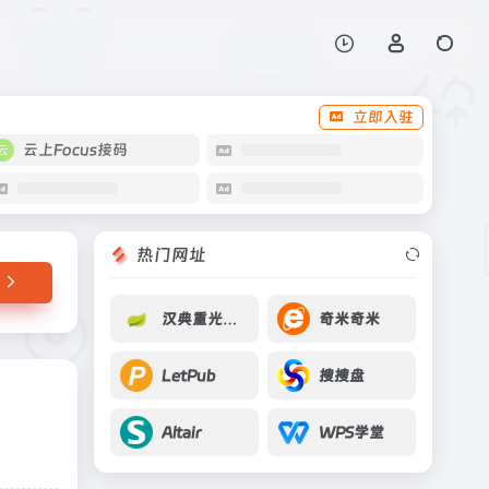
打开网站
立即入驻
云上Focus接码
热门网址
汉典重光：达摩院
奇米奇米
LetPub
搜搜盘
Altair
WPS学堂