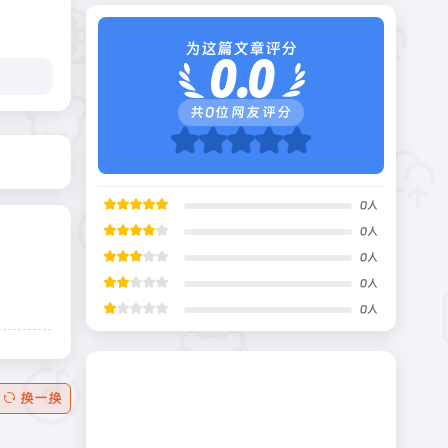
为这篇文章评分
0.0
共
0
位网友评分
0
人
0
人
0
人
0
人
0
人
换一换