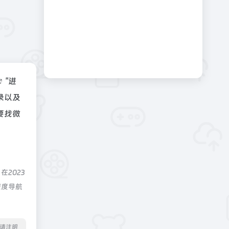
"进
录以及
要找微
2023
深度导航
转载请注明