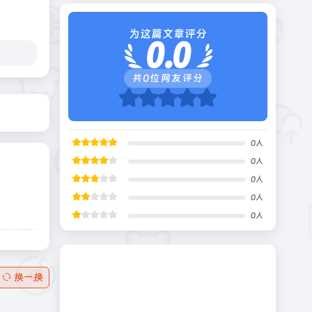
为这篇文章评分
0.0
共
0
位网友评分
0
人
0
人
0
人
0
人
0
人
换一换