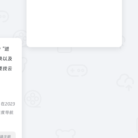
"进
录以及
要找云
2023
深度导航
转载请注明