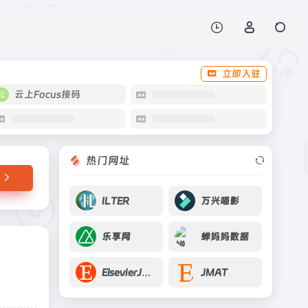
打开网站
立即入驻
云上Focus接码
热门网址
ILTER
万兴喵影
乐享网
蝉妈妈数据
ElsevierJournal Finder
JMAT