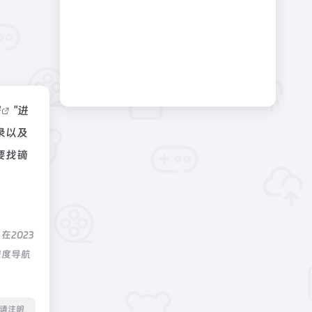
据
"进
录以及
要找镝
2023
深度导航
转载请注明