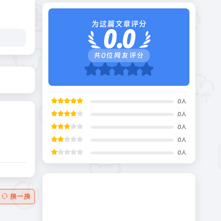
为这篇文章评分
0.0
共
0
位网友评分
0
人
0
人
0
人
0
人
0
人
换一换