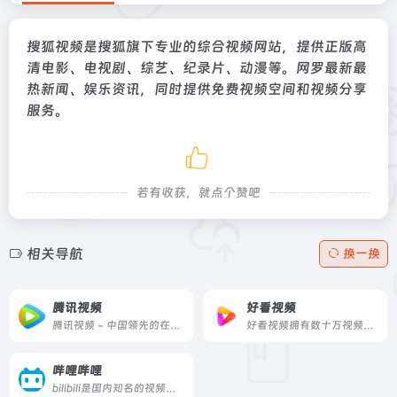
搜狐视频是搜狐旗下专业的综合视频网站，提供正版高
清电影、电视剧、综艺、纪录片、动漫等。网罗最新最
热新闻、娱乐资讯，同时提供免费视频空间和视频分享
服务。
若有收获，就点个赞吧
相关导航
换一换
腾讯视频
好看视频
腾讯视频 - 中国领先的在线视频媒体平台,海量高清视频在线观看
好看视频拥有数十万视频创作者，独家海量高清短视频，分类覆盖VLOG、影视、娱乐、搞笑、音乐、游戏等全方位优质视频，每天观看次数数十亿次，深度了解您的喜好，好看到停不下来。
哔哩哔哩
bilibili是国内知名的视频弹幕网站，这里有及时的动漫新番，活跃的ACG氛围，有创意的Up主。大家可以在这里找到许多欢乐。