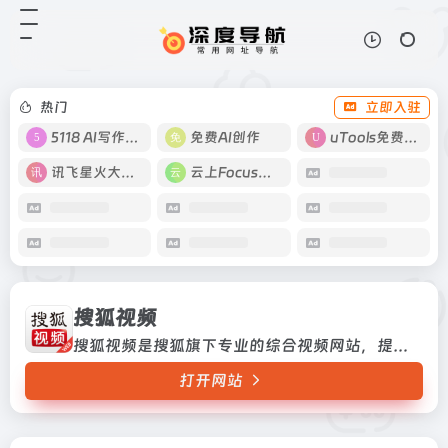
搜狐视频
打开网站
搜狐视频是搜狐旗下专业的综合视频
网站，提供正版高清电影、电视剧、
综艺、纪录片、动漫等。网罗最新最
热门
立即入驻
热新闻、娱乐资讯，同时提供免费视
频空间和视频分享服务。
5118 AI写作工具
免费AI创作
uTools免费工具箱
讯飞星火大模型
云上Focus接码
搜狐视频
搜狐视频是搜狐旗下专业的综合视频网站，提供正版高清电影、电视剧、综艺、纪录片、动漫等。网罗最新最热新闻、娱乐资讯，同时提供免费视频空间和视频分享服务。
打开网站