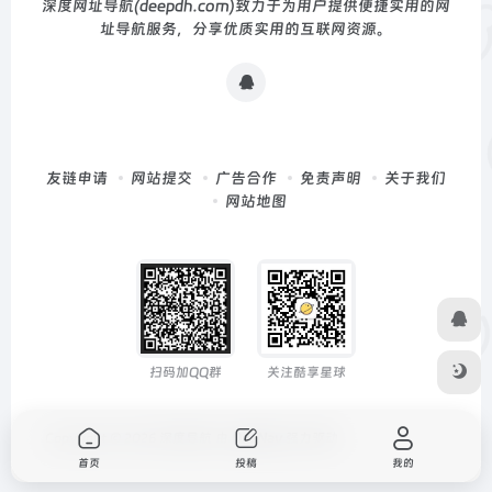
深度网址导航(deepdh.com)致力于为用户提供便捷实用的网
址导航服务，分享优质实用的互联网资源。
友链申请
网站提交
广告合作
免责声明
关于我们
网站地图
扫码加QQ群
关注酷享星球
Copyright © 2026
深度导航
由
OneNav
强力驱动
首页
投稿
我的