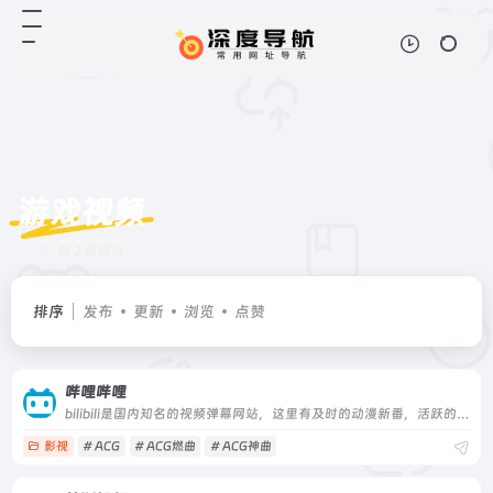
游戏视频
共 2 篇网址
排序
发布
更新
浏览
点赞
哔哩哔哩
bilibili是国内知名的视频弹幕网站，这里有及时的动漫新番，活跃的ACG氛围，有创意的Up主。大家可以在这里找到许多欢乐。
影视
# ACG
# ACG燃曲
# ACG神曲