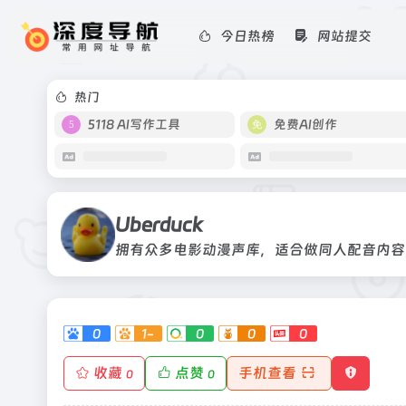
今日热榜
网站提交
Uberduck
拥有众多电影动漫声库，适合做同人配
热门
5118 AI写作工具
免费AI创作
Uberduck
0
1-
0
0
0
收藏
点赞
手机查看
0
0