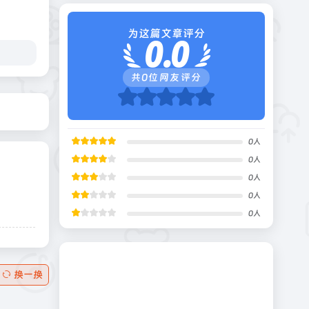
为这篇文章评分
0.0
共
0
位网友评分
0
人
0
人
0
人
0
人
0
人
换一换