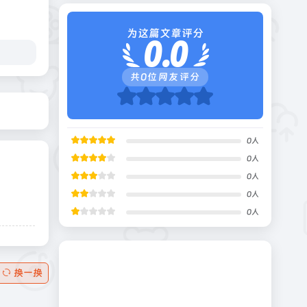
为这篇文章评分
0.0
共
0
位网友评分
0
人
0
人
0
人
0
人
0
人
换一换