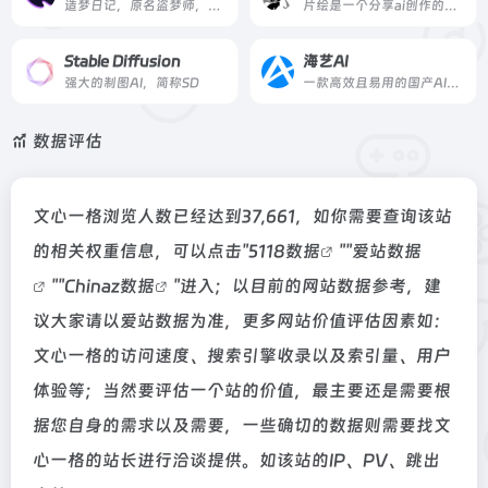
造梦日记，原名盗梦师，是西湖心辰联合西湖大学研发的一款AI绘画工具，覆盖多模态模型训练和图像生成，包括二次元头像生成、图片设计等，可应用于绘画、动漫游戏、运营策划和电商等领域，人人都可实现自己的创作梦。
片绘是一个分享ai创作的绘画交流平台，创造艺术的并不是AI，创造艺术的终究是你我。
Stable Diffusion
海艺AI
强大的制图AI，简称SD
一款高效且易用的国产AI绘画工具，让你无需专业技能，轻松生成大量高质量图片
数据评估
文心一格浏览人数已经达到37,661，如你需要查询该站
的相关权重信息，可以点击"
5118数据
""
爱站数据
""
Chinaz数据
"进入；以目前的网站数据参考，建
议大家请以爱站数据为准，更多网站价值评估因素如：
文心一格的访问速度、搜索引擎收录以及索引量、用户
体验等；当然要评估一个站的价值，最主要还是需要根
据您自身的需求以及需要，一些确切的数据则需要找文
心一格的站长进行洽谈提供。如该站的IP、PV、跳出