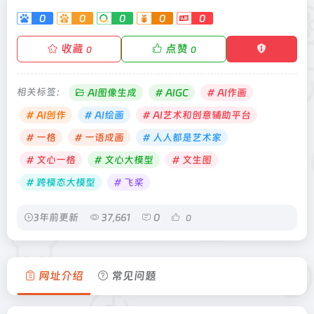
0
0
0
0
0
收藏
点赞
0
0
相关标签：
AI图像生成
# AIGC
# AI作画
# AI创作
# AI绘画
# AI艺术和创意辅助平台
# 一格
# 一语成画
# 人人都是艺术家
# 文心一格
# 文心大模型
# 文生图
# 跨模态大模型
# 飞桨
3年前更新
37,661
0
0
网址介绍
常见问题