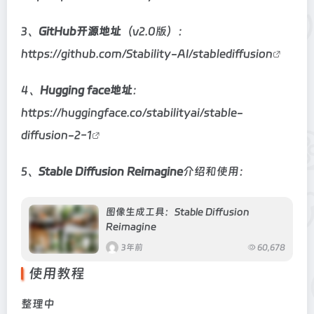
3、
GitHub开源地址
（v2.0版）：
https://github.com/Stability-AI/stablediffusion
4、
Hugging face地址
：
https://huggingface.co/stabilityai/stable-
diffusion-2-1
5、
Stable Diffusion Reimagine
介绍和使用：
图像生成工具：Stable Diffusion
Reimagine
3年前
60,678
使用教程
整理中