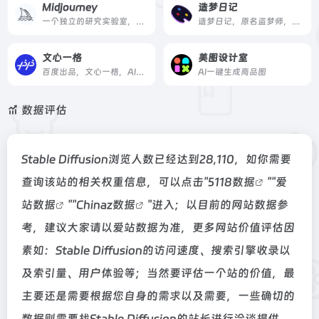
Midjourney
造梦日记
一个独立的研究实验室，探索新的思想媒介，扩大人类的想象力。
造梦日记，原名盗梦师，是西湖心辰联合西湖大学研发的一款AI绘画工具，覆盖多模态模型训练和图像生成，包括二次元头像生成、图片设计等，可应用于绘画、动漫游戏、运营策划和电商等领域，人人都可实现自己的创作梦。
文心一格
美图设计室
百度出品，文心一格，AI艺术和创意辅助平台，依托飞桨、文心大模型的技术创新推出的“AI作画”产品，可轻松驾驭多种风格，人人皆可“一语成画”
AI一键生成商品图
数据评估
Stable Diffusion浏览人数已经达到28,110，如你需要
查询该站的相关权重信息，可以点击"
5118数据
""
爱
站数据
""
Chinaz数据
"进入；以目前的网站数据参
考，建议大家请以爱站数据为准，更多网站价值评估因
素如：Stable Diffusion的访问速度、搜索引擎收录以
及索引量、用户体验等；当然要评估一个站的价值，最
主要还是需要根据您自身的需求以及需要，一些确切的
数据则需要找Stable Diffusion的站长进行洽谈提供。