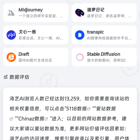
Midjourney
造梦日记
一个独立的研究实验室，探索新的思想媒介，扩大人类的想象力。
造梦日记，原名盗梦师，是西湖心辰联合西湖大学研发的一款AI绘画工具，覆盖多模态模型训练和图像生成，包括二次元头像生成、图片设计等，可应用于绘画、动漫游戏、运营策划和电商等领域，人人都可实现自己的创作梦。
文心一格
transpic
百度出品，文心一格，AI艺术和创意辅助平台，依托飞桨、文心大模型的技术创新推出的“AI作画”产品，可轻松驾驭多种风格，人人皆可“一语成画”
AI图像转绘插画创作平台、上传图片生成多张图片，图片风格转换
Draft
Stable Diffusion
国内AI图片生成社区
强大的制图AI，简称SD
数据评估
海艺AI浏览人数已经达到13,259，如你需要查询该站的
相关权重信息，可以点击"
5118数据
""
爱站数据
""
Chinaz数据
"进入；以目前的网站数据参考，建
议大家请以爱站数据为准，更多网站价值评估因素如：
海艺AI的访问速度、搜索引擎收录以及索引量、用户体