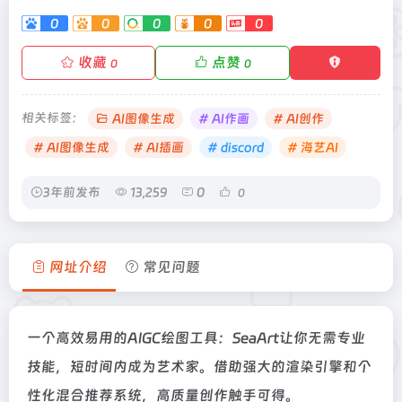
0
0
0
0
0
收藏
点赞
0
0
相关标签：
AI图像生成
# AI作画
# AI创作
# AI图像生成
# AI插画
# discord
# 海艺AI
3年前发布
13,259
0
0
网址介绍
常见问题
一个高效易用的AIGC绘图工具：SeaArt让你无需专业
技能，短时间内成为艺术家。借助强大的渲染引擎和个
性化混合推荐系统，高质量创作触手可得。