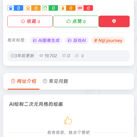
0
0
0
0
0
收藏
点赞
0
0
相关标签：
AI图像生成
游戏AI
# Niji journey
3年前更新
19,702
0
0
网址介绍
常见问题
AI绘制二次元风格的绘画
若有收获，就点个赞吧