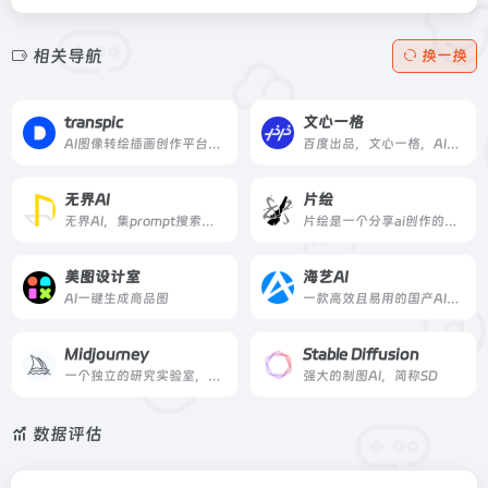
相关导航
换一换
transpic
文心一格
AI图像转绘插画创作平台、上传图片生成多张图片，图片风格转换
百度出品，文心一格，AI艺术和创意辅助平台，依托飞桨、文心大模型的技术创新推出的“AI作画”产品，可轻松驾驭多种风格，人人皆可“一语成画”
无界AI
片绘
无界AI，集prompt搜索、AI图库、AI创作、AI广场等为一体。提供一站式AI搜索-创作-交流-分享服务。
片绘是一个分享ai创作的绘画交流平台，创造艺术的并不是AI，创造艺术的终究是你我。
美图设计室
海艺AI
AI一键生成商品图
一款高效且易用的国产AI绘画工具，让你无需专业技能，轻松生成大量高质量图片
Midjourney
Stable Diffusion
一个独立的研究实验室，探索新的思想媒介，扩大人类的想象力。
强大的制图AI，简称SD
数据评估