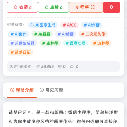
收藏
点赞
小程序
0
0
相关标签：
AI图像生成
# AIGC
# AI作画
# AI创作
# AI画画
# AI绘画
# 二次元头像
# 头像生成器
# 盗梦师
# 西湖心辰
# 造梦师
# 造梦日记
2年前更新
28,396
0
0
网址介绍
常见问题
造梦日记
，是一款
AI绘画
微信小程序，简单描述即
可为你生成多种风格的图画作品！微信扫码即可直接使