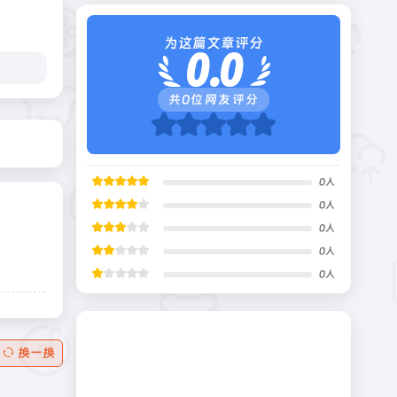
为这篇文章评分
0.0
共
0
位网友评分
0
人
0
人
0
人
0
人
0
人
换一换