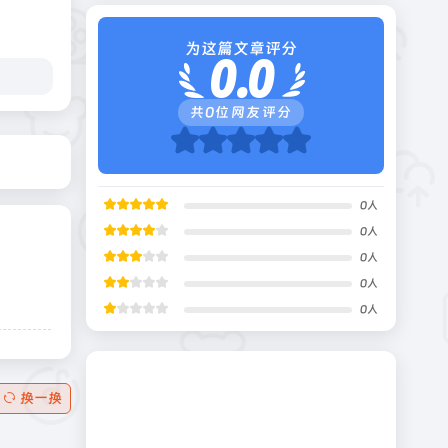
为这篇文章评分
0.0
共
0
位网友评分
0
人
0
人
0
人
0
人
0
人
换一换