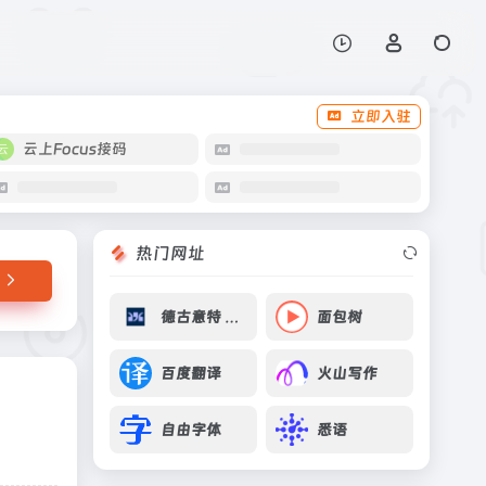
打开网站
立即入驻
云上Focus接码
热门网址
德古意特 De Gruyter
面包树
百度翻译
火山写作
自由字体
悉语