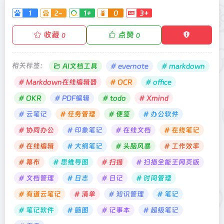
1
2-
1+
0
3+
收藏
点赞
0
0
相关标签：
AI文档工具
# evernote
# markdown
# Markdown在线编辑器
# OCR
# office
# OKR
# PDF编辑
# todo
# Xmind
# 云笔记
# 任务管理
# 便签
# 办公软件
# 协同办公
# 印象笔记
# 在线文档
# 在线笔记
# 在线编辑
# 大纲笔记
# 头脑风暴
# 工作效率
# 幕布
# 思维导图
# 扫描
# 扫描全能王网页版
# 文档管理
# 日志
# 日记
# 时间管理
# 有道云笔记
# 清单
# 知识管理
# 笔记
# 笔记软件
# 脑图
# 记事本
# 超级笔记