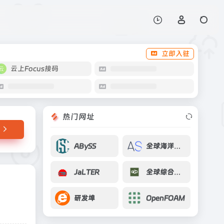
打开网站
立即入驻
云上Focus接码
热门网址
ABySS
全球海洋观测计划ARGO
JaLTER
全球综合地球观测系统GEOSS
研发埠
OpenFOAM