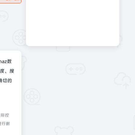
inaz数
速度、搜
确切的
实际控
进行删