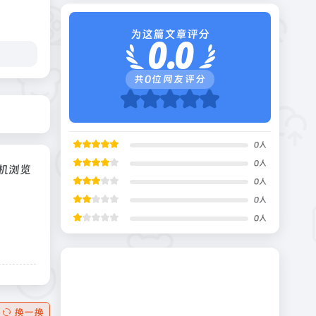
为这篇文章评分
0.0
共
0
位网友评分
0
人
0
人
手机浏览
0
人
0
人
0
人
换一换