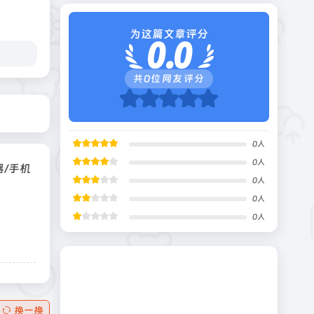
为这篇文章评分
0.0
共
0
位网友评分
0
人
0
人
/手机
0
人
0
人
0
人
换一换