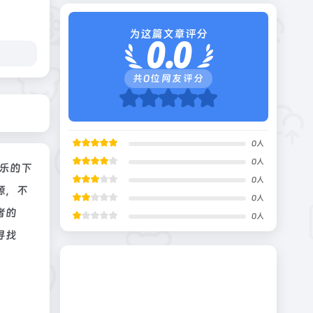
为这篇文章评分
0.0
共
0
位网友评分
0
人
0
人
音乐的下
0
人
源，不
0
人
者的
0
人
寻找