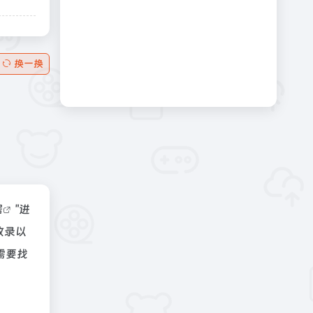
换一换
据
"进
收录以
需要找