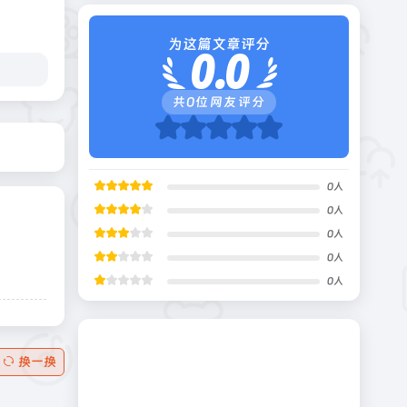
为这篇文章评分
0.0
共
0
位网友评分
0
人
0
人
0
人
0
人
0
人
换一换