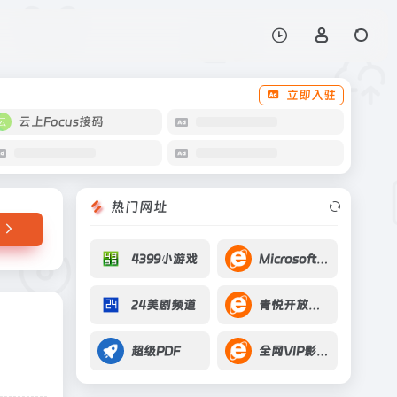
打开网站
立即入驻
云上Focus接码
热门网址
4399小游戏
Microsoft CMT
24美剧频道
青悦开放环境数据
超级PDF
全网VIP影视无广告解析