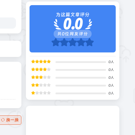
为这篇文章评分
0.0
共
0
位网友评分
0
人
0
人
0
人
0
人
0
人
换一换