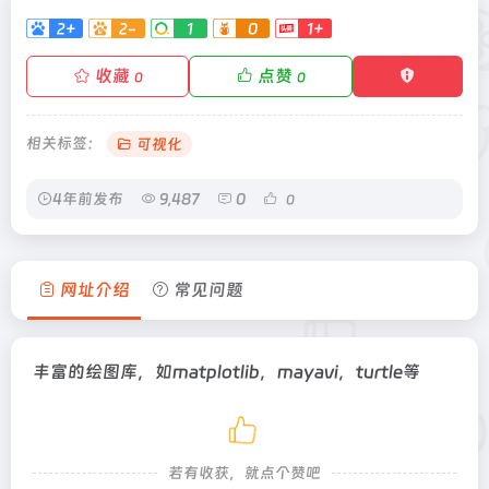
2+
2-
1
0
1+
收藏
点赞
0
0
相关标签：
可视化
4年前发布
9,487
0
0
网址介绍
常见问题
丰富的绘图库，如matplotlib，mayavi，turtle等
若有收获，就点个赞吧