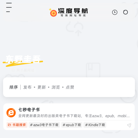
东野圭吾
共 1 篇网址
排序
发布
更新
浏览
点赞
七秒电子书
全网更新最及时的出版类电子书下载站，专注azw3，epub，mobi格式电子书下站,七秒图书下载站,epub下载,mobi下载,azw3电子书下载,Kindle下载,免费电子书,兑换优惠码,东野圭吾,三体,百年孤独,村上春树,Python,金庸,漫画,平凡的世界,大明风华,万物有灵,庆余年
书籍搜索
# azw3电子书下载
# epub下载
# Kindle下载