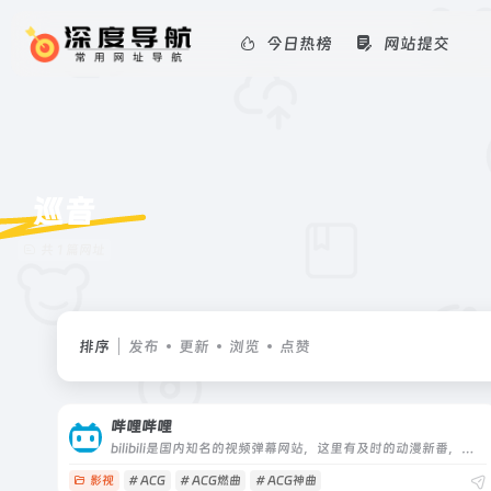
今日热榜
网站提交
巡音
共 1 篇网址
排序
发布
更新
浏览
点赞
哔哩哔哩
bilibili是国内知名的视频弹幕网站，这里有及时的动漫新番，活跃的ACG氛围，有创意的Up主。大家可以在这里找到许多欢乐。
影视
# ACG
# ACG燃曲
# ACG神曲