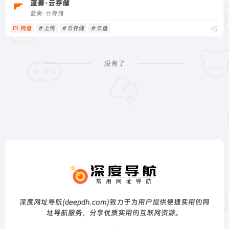
蓝奏·云存储
蓝奏·云存储
网盘
# 上传
# 云存储
# 云盘
没有了
深度网址导航(deepdh.com)致力于为用户提供便捷实用的网
址导航服务，分享优质实用的互联网资源。