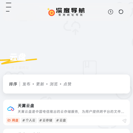
云盘
共 2 篇网址
排序
发布
更新
浏览
点赞
天翼云盘
天翼云盘是中国电信推出的云存储服务，为用户提供跨平台的文件存储、备份、同步及分享服务，是国内领先的免费网盘，安全、可靠、稳定、快速。天翼云盘为用户守护数据资产。
网盘
# 个人云
# 云存储
# 云盘