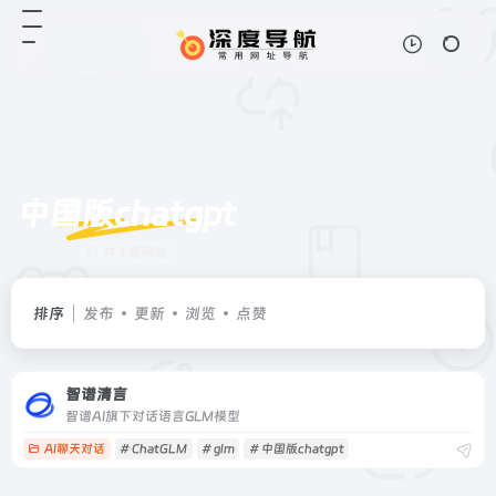
中国版chatgpt
共 1 篇网址
排序
发布
更新
浏览
点赞
智谱清言
智谱AI旗下对话语言GLM模型
AI聊天对话
# ChatGLM
# glm
# 中国版chatgpt