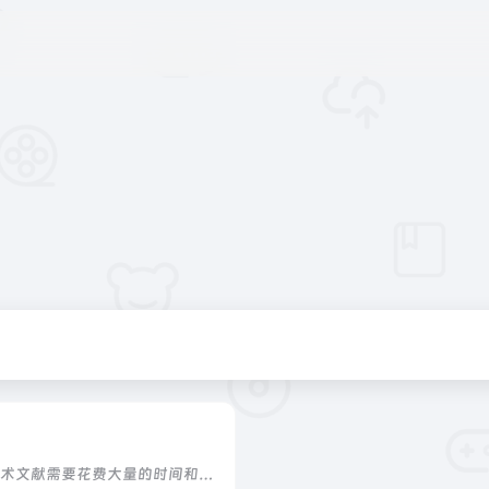
传统的阅读一本厚重的书籍或者学术文献需要花费大量的时间和精力，甚至阅读完了也难以消化掌握其中的知识。而今天我们要推荐的AI工具——ChatPDF，可以帮助你在短短五天内分析65000份PDF文件，从此...