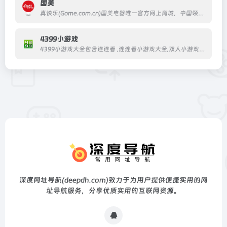
国美
真快乐(Gome.com.cn)国美电器唯一官方网上商城，中国领先的专业家电网购平台.全球品牌电视、洗衣机、电脑、手机、数码、空调、电脑配件、生活电器、网络产品等正品行货，更低价格，更快送达，为您提供便捷、诚信的服务.
4399小游戏
4399小游戏大全包含连连看 ,连连看小游戏大全,双人小游戏大全,H5在线小游戏,4399洛克王国,4399赛尔号,4399奥拉星,4399奥比岛,4399弹弹堂,4399单人小游戏,奥比岛小游戏,造梦西游online,造梦无双等最新小游戏。
深度网址导航(deepdh.com)致力于为用户提供便捷实用的网
址导航服务，分享优质实用的互联网资源。