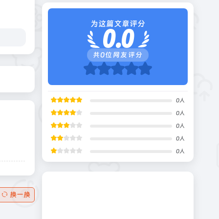
为这篇文章评分
0.0
共
0
位网友评分
0
人
0
人
0
人
0
人
0
人
换一换