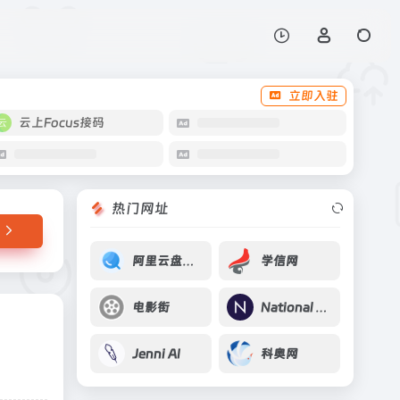
打开网站
立即入驻
云上Focus接码
热门网址
阿里云盘共享站
学信网
电影街
National Academies Press 美国国家学术出版社
Jenni AI
科奥网