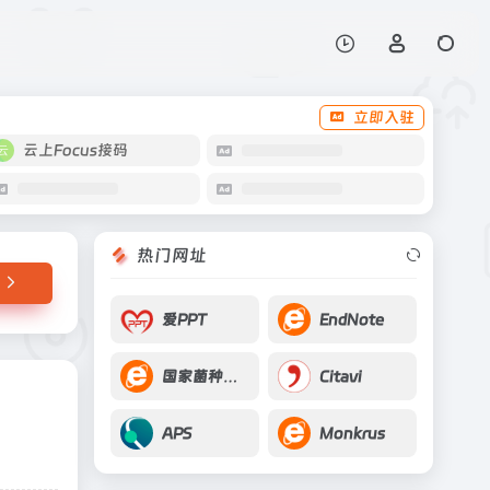
打开网站
供强大的支持和赋能
立即入驻
云上Focus接码
热门网址
爱PPT
EndNote
国家菌种资源库
Citavi
APS
Monkrus