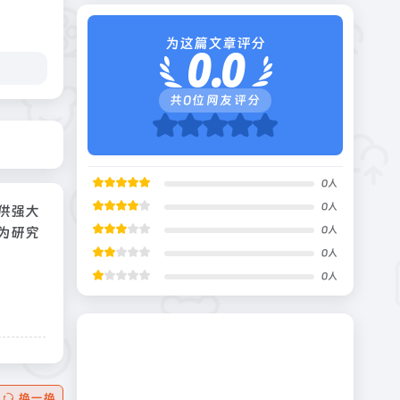
为这篇文章评分
0.0
共
0
位网友评分
0
人
0
人
供强大
为研究
0
人
0
人
0
人
换一换