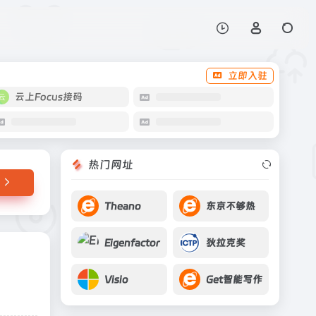
打开网站
立即入驻
云上Focus接码
热门网址
Theano
东京不够热
Eigenfactor
狄拉克奖
Visio
Get智能写作