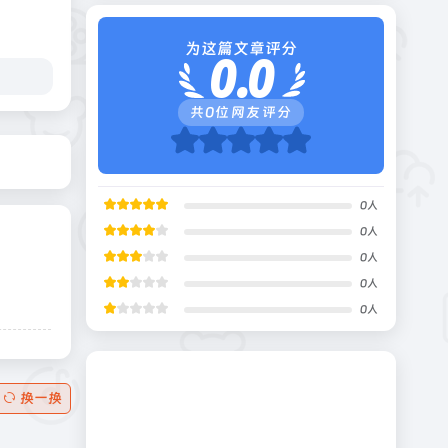
为这篇文章评分
0.0
共
0
位网友评分
0
人
0
人
0
人
0
人
0
人
换一换