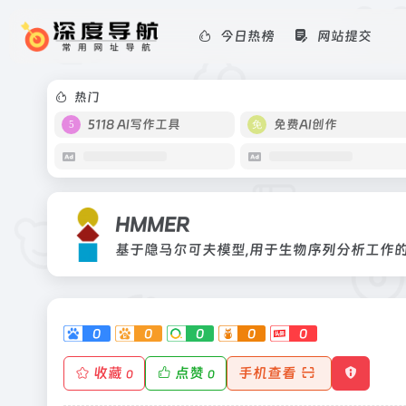
今日热榜
网站提交
HMMER
基于隐马尔可夫模型,用于生物序列分
热门
5118 AI写作工具
免费AI创作
HMMER
0
0
0
0
0
收藏
点赞
手机查看
0
0