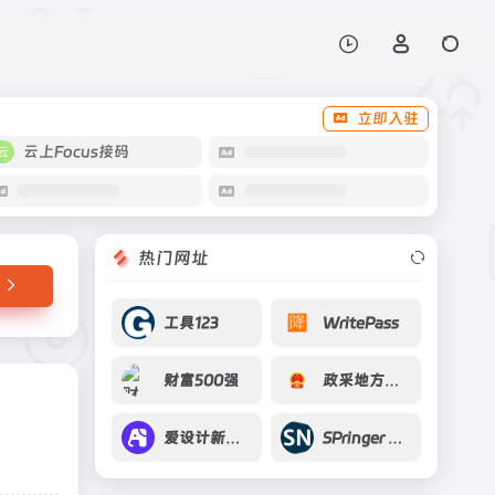
打开网站
行序列比对
立即入驻
云上Focus接码
热门网址
工具123
WritePass
财富500强
政采地方招标中标公告
爱设计新媒体作图
SPringer Nature