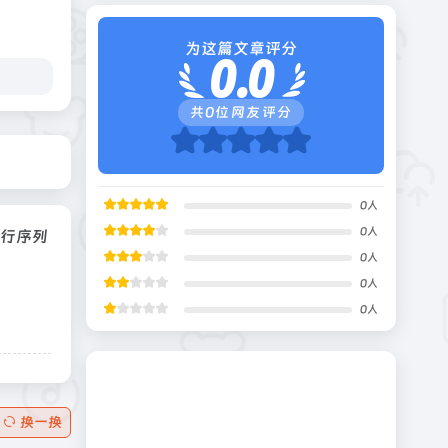
为这篇文章评分
0.0
共
0
位网友评分
0
人
0
人
进行序列
0
人
0
人
0
人
换一换