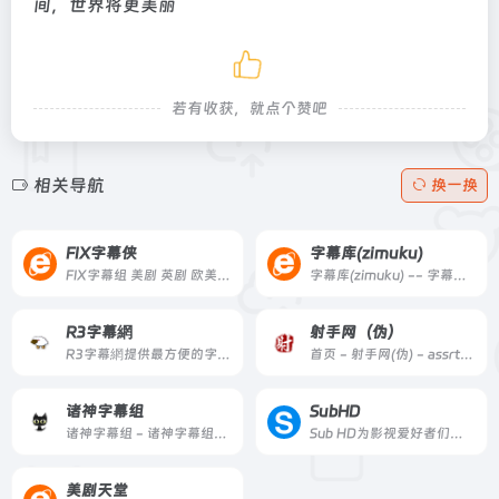
间，世界将更美丽
若有收获，就点个赞吧
相关导航
换一换
FIX字幕侠
字幕库(zimuku)
FIX字幕组 美剧 英剧 欧美电影 韩影 日剧 日影 法剧 法影 德剧 纪录片 特效字幕制作 百度网盘 迅雷下载 在线观看 BT下载 天天美剧
字幕库(zimuku) -- 字幕下载网站
R3字幕網
射手网（伪）
R3字幕網提供最方便的字幕搜尋、電影簡介、電影劇照、電影評分
首页 - 射手网(伪) - assrt.net - 字幕下载，字幕组，中文字幕，美剧字幕，英剧字幕，双语字幕，新番字幕
诸神字幕组
SubHD
诸神字幕组 - 诸神字幕组官方发布站..
Sub HD为影视爱好者们提供交流字幕的平台，你可以在这里找到并下载字幕，对字幕打分和评论，也可以上传字幕与大家分享。
美剧天堂