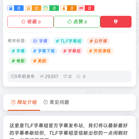
0
0
0
0
0
收藏
点赞
0
0
相关标签：
字幕
# TLF字幕组
# 公开课
# 字幕
# 字幕下载
# 字幕组
# 开放课程
# 电影
# 美剧
5年前发布
29,557
0
0
网址介绍
常见问题
这里是TLF字幕组官方字幕发布站，我们将以最新最好
的字幕奉献给你，TLF字幕组坚信献出你的一点闲暇时