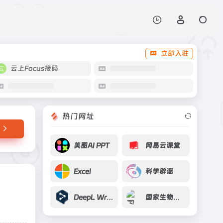
打开网站
立即入驻
云上Focus接码
热门网址
美图AI PPT
网易云课堂
Excel
科学辟谣
DeepL Write
国家生物医学实验细胞