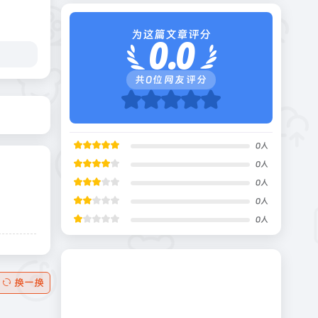
为这篇文章评分
0.0
共
0
位网友评分
0
人
0
人
0
人
0
人
0
人
换一换