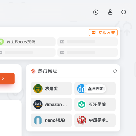
打开网站
立即入驻
云上Focus接码
热门网址
求是奖
低端影视
已失效
Amazon CodeWhisperer
可汗学院
nanoHUB
中国学术会议报道