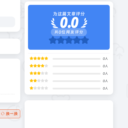
为这篇文章评分
0.0
共
0
位网友评分
0
人
0
人
0
人
0
人
0
人
换一换