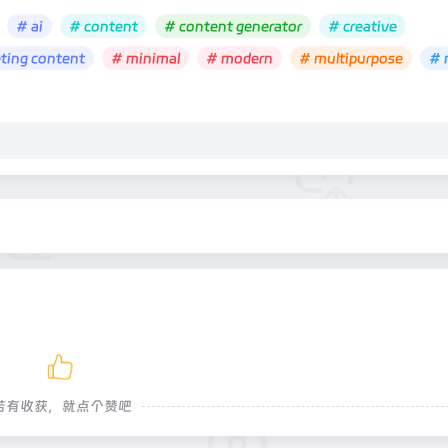
# ai
# content
# content generator
# creative
ting content
# minimal
# modern
# multipurpose
# 
若有收获，就点个赞吧