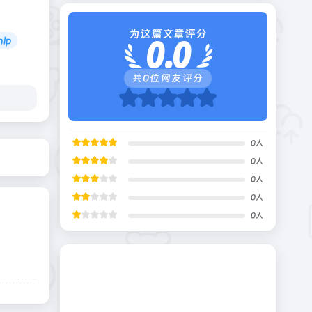
为这篇文章评分
nlp
0.0
共
0
位网友评分
0
人
0
人
0
人
0
人
0
人