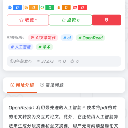
0
0
0
0
0
收藏
点赞
1
0
相关标签：
AI文章写作
# ai
# OpenRead
# 人工智能
# 学术
3年前发布
37,273
0
0
网址介绍
常见问题
OpenRead
利用最先进的
人工智能
技术将pdf格式
的论文转换为交互式论文。此外，它还使用人工智能算
法来生成分段摘要和全文摘要，用户无需阅读整篇论文