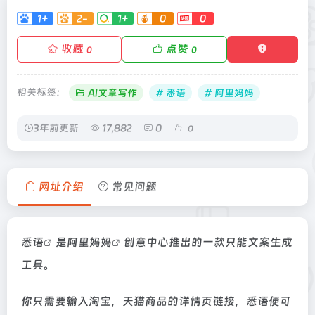
1+
2-
1+
0
0
收藏
点赞
0
0
相关标签：
AI文章写作
# 悉语
# 阿里妈妈
3年前更新
17,882
0
0
网址介绍
常见问题
悉语
是
阿里妈妈
创意中心推出的一款只能文案生成
工具。
你只需要输入淘宝，天猫商品的详情页链接，悉语便可