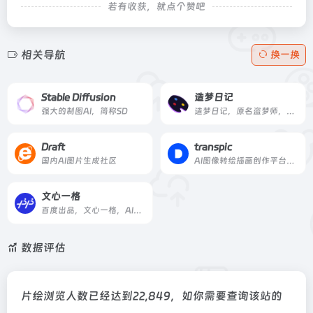
若有收获，就点个赞吧
相关导航
换一换
Stable Diffusion
造梦日记
强大的制图AI，简称SD
造梦日记，原名盗梦师，是西湖心辰联合西湖大学研发的一款AI绘画工具，覆盖多模态模型训练和图像生成，包括二次元头像生成、图片设计等，可应用于绘画、动漫游戏、运营策划和电商等领域，人人都可实现自己的创作梦。
Draft
transpic
国内AI图片生成社区
AI图像转绘插画创作平台、上传图片生成多张图片，图片风格转换
文心一格
百度出品，文心一格，AI艺术和创意辅助平台，依托飞桨、文心大模型的技术创新推出的“AI作画”产品，可轻松驾驭多种风格，人人皆可“一语成画”
数据评估
片绘浏览人数已经达到22,849，如你需要查询该站的