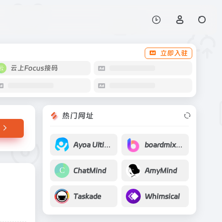
打开网站
立即入驻
云上Focus接码
热门网址
Ayoa Ultimate
boardmix博思白板
ChatMind
AmyMind
Taskade
Whimsical