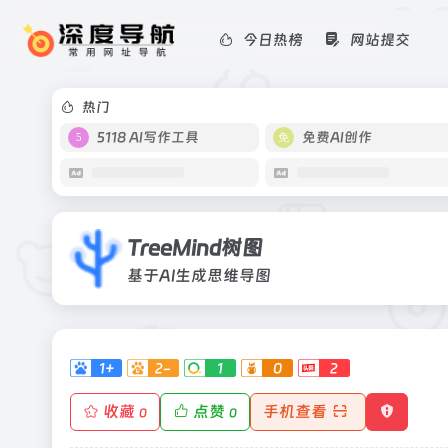
今日热榜
网站提交
TreeMind树图
基于AI生成思维导图
热门
5118 AI写作工具
免费AI创作
TreeMind树图
基于AI生成思维导图
1+
2-
1
0
2
收藏
点赞
手机查看
0
0