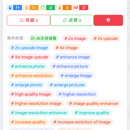
1+
1-
0
0
0
收藏
点赞
0
0
相关标签：
AI无损调整
# 2x image
# 2x upscale
# 2x upscale image
# 4x image
# 4x image upscale
# enhance image
# enhance photo
# enhance picture
# enhance resolution
# enlarge image
# enlarge photo
# enlarge pictures
# high quality image
# higher resolution
# higher resolution image
# image quality enhancer
# image resolution enhancer
# improve quality
# increase quality
# increase reolution of image