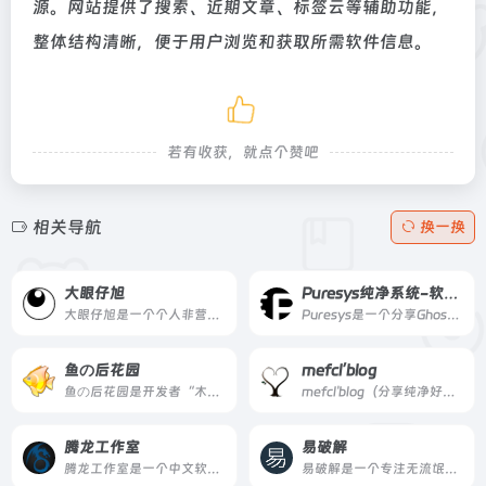
源。网站提供了搜索、近期文章、标签云等辅助功能，
整体结构清晰，便于用户浏览和获取所需软件信息。
若有收获，就点个赞吧
相关导航
换一换
大眼仔旭
Puresys纯净系统-软件下载
大眼仔旭是一个个人非营利性软件分享网站，提供各类实用工具和软件资源下载，并发布汉化版本及教程内容。
Puresys是一个分享Ghost系统与PC软件资源的博客，致力于免费提供优质的去广告绿色软件、常用的破解优化软件，以及各类经验教程。
鱼の后花园
mefcl’blog
鱼の后花园是开发者“木鱼”维护的个人软件网站，汇集了数十款免费工具软件，涵盖网络工具、桌面美化、开发人员工具等，并提供汉化版与开发组件。
mefcl'blog（分享纯净好资源）是站长吕正伟运营的个人软件博客，自2015年起免费分享纯净无广告的精品软件资源，涵盖电脑、安卓、操作系统等多个分类，适合需要绿色版、去广告版软件的用户。
腾龙工作室
易破解
腾龙工作室是一个中文软件与技术教程网站，由站长个人独立运营，专注于分享干净、可持续的软件及配套的实操教程，适合创作者与技术爱好者。
易破解是一个专注无流氓绿色软件分享、游戏下载、电脑技术、经验教程的网站，提供安全纯净的下载内容。