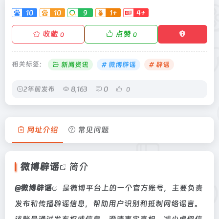
10
10
9
1+
4+
-
收藏
点赞
0
0
相关标签：
新闻资讯
# 微博辟谣
# 辟谣
2年前发布
8,163
0
0
网址介绍
常见问题
微博辟谣
简介
@微博
辟谣
是微博平台上的一个官方账号，主要负责
发布和传播辟谣信息，帮助用户识别和抵制网络谣言。