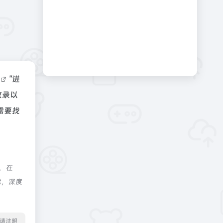
据
"进
收录以
需要找
，在
除，深度
转载请注明