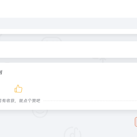
刊
若有收获，就点个赞吧