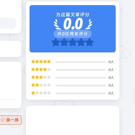
为这篇文章评分
0.0
共
0
位网友评分
0
人
0
人
0
人
0
人
0
人
换一换