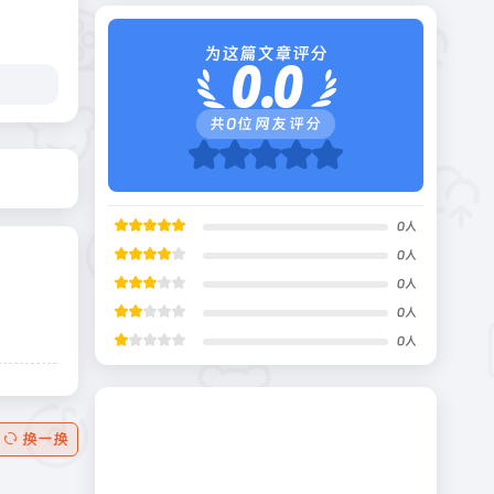
为这篇文章评分
0.0
共
0
位网友评分
0
人
0
人
0
人
0
人
0
人
换一换