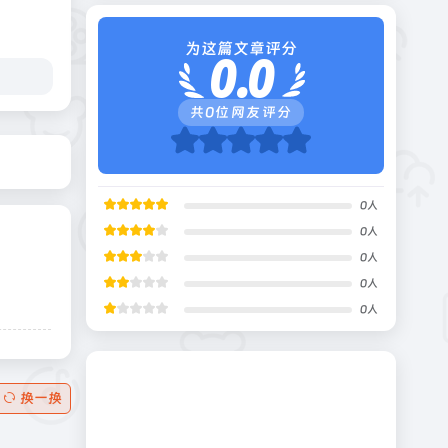
为这篇文章评分
0.0
共
0
位网友评分
0
人
0
人
0
人
0
人
0
人
换一换