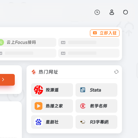
打开网站
立即入驻
云上Focus接码
热门网址
殁漂遥
Stata
热播之家
教学名师
星剧社
R3字幕網