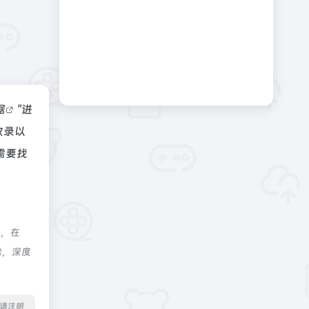
据
"进
收录以
需要找
制，在
除，深度
转载请注明