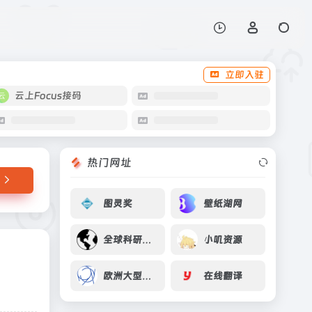
打开网站
立即入驻
云上Focus接码
热门网址
图灵奖
壁纸湖网
全球科研项目数据库
小叽资源
欧洲大型强子对撞机LHC
在线翻译