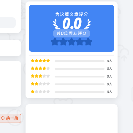
为这篇文章评分
0.0
共
0
位网友评分
0
人
0
人
0
人
0
人
0
人
换一换