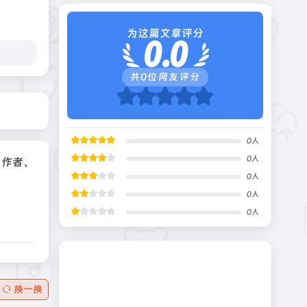
为这篇文章评分
0.0
共
0
位网友评分
0
人
0
人
、作者、
0
人
0
人
0
人
换一换