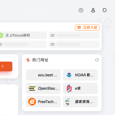
打开网站
立即入驻
云上Focus接码
热门网址
sou.best 搜索神器
NOAA 数字海岸线
OpenStax CNX
e读
FreeTechBooks
国家深海基地平台