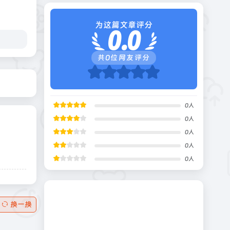
为这篇文章评分
0.0
共
0
位网友评分
0
人
0
人
0
人
0
人
0
人
换一换