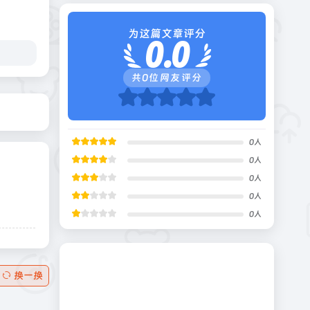
为这篇文章评分
0.0
共
0
位网友评分
0
人
0
人
0
人
0
人
0
人
换一换