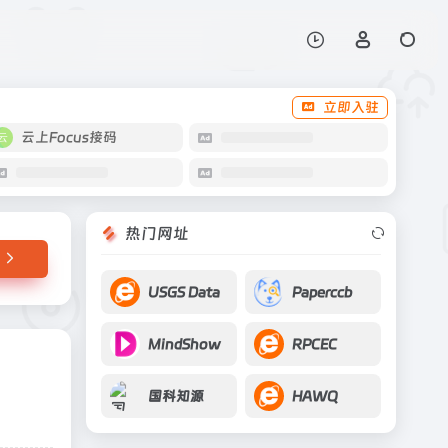
打开网站
立即入驻
云上Focus接码
热门网址
USGS Data
Paperccb
MindShow
RPCEC
国科知源
HAWQ