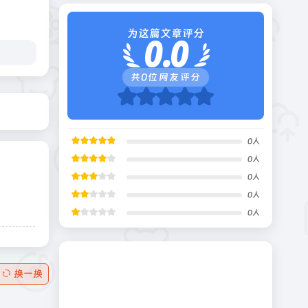
为这篇文章评分
0.0
共
0
位网友评分
0
人
0
人
0
人
0
人
0
人
换一换